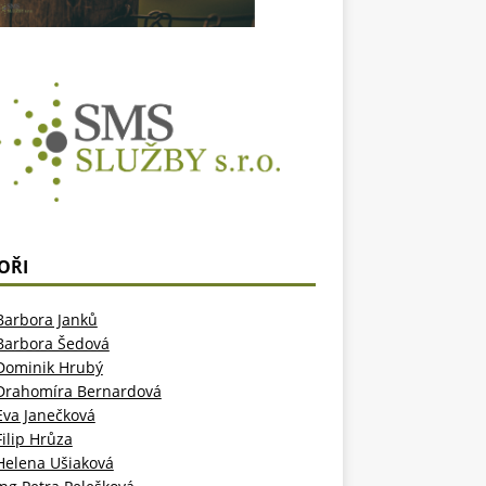
OŘI
Barbora Janků
Barbora Šedová
Dominik Hrubý
Drahomíra Bernardová
Eva Janečková
Filip Hrůza
Helena Ušiaková