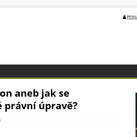
Přih
on aneb jak se
é právní úpravě?
á