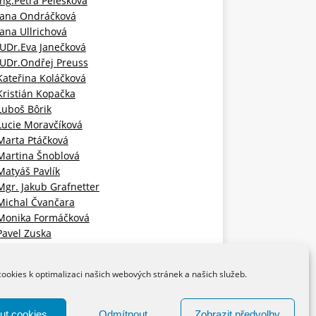
Ing.Petra Pelešková
Jana Ondráčková
Jana Ullrichová
JUDr.Eva Janečková
JUDr.Ondřej Preuss
Kateřina Koláčková
Kristián Kopačka
Luboš Bôrik
Lucie Moravčíková
Marta Ptáčková
Martina Šnoblová
Matyáš Pavlík
Mgr. Jakub Grafnetter
Michal Čvančara
Monika Formáčková
Pavel Zuska
Slávka Kopačková
Tereza Kučerová Tvardíková
ookies k optimalizaci našich webových stránek a našich služeb.
Václav Dobrozemský
ut cookies
Odmítnout
Zobrazit předvolby