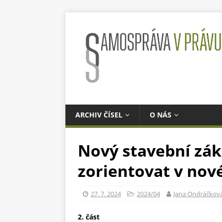
ARCHIV ČÍSEL
O NÁS
Nový stavební zák
zorientovat v nov
27. 7. 2024
2024/04
Jana Ondráčkov
2. část