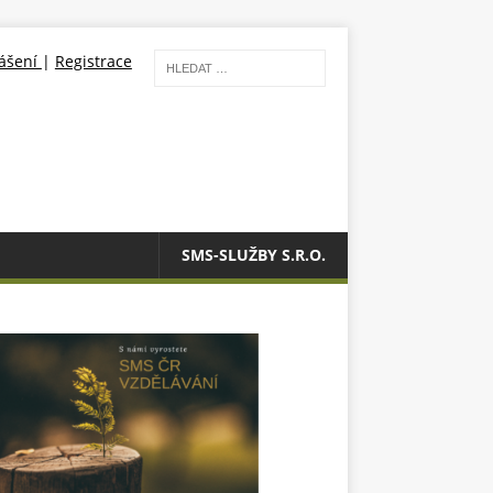
lášení
|
Registrace
SMS-SLUŽBY S.R.O.