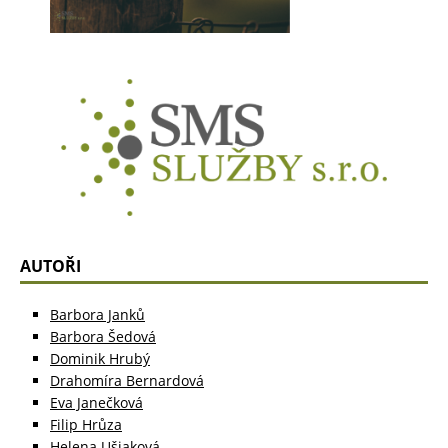
AUTOŘI
Barbora Janků
Barbora Šedová
Dominik Hrubý
Drahomíra Bernardová
Eva Janečková
Filip Hrůza
Helena Ušiaková