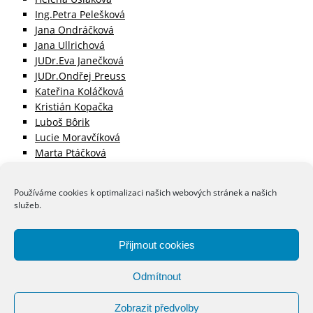
Ing.Petra Pelešková
Jana Ondráčková
Jana Ullrichová
JUDr.Eva Janečková
JUDr.Ondřej Preuss
Kateřina Koláčková
Kristián Kopačka
Luboš Bôrik
Lucie Moravčíková
Marta Ptáčková
Martina Šnoblová
Matyáš Pavlík
Používáme cookies k optimalizaci našich webových stránek a našich
Mgr. Jakub Grafnetter
služeb.
Michal Čvančara
Monika Formáčková
Pavel Zuska
Přijmout cookies
Slávka Kopačková
Tereza Kučerová Tvardíková
Odmítnout
Václav Dobrozemský
Zobrazit předvolby