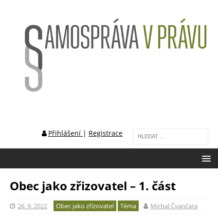
Přihlášení
|
Registrace
Obec jako zřizovatel – 1. část
26. 9. 2022
Obec jako zřizovatel
Téma
Michal Čvančara