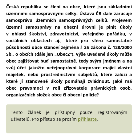
Česká republika se člení na obce, které jsou základními
územními samosprávnými celky. Ústava ČR dále zaručuje
samosprávu územních samosprávných celků. Projevem
územní samosprávy na obecní úrovni je plnit úkoly
v oblasti školství, zdravotnictví, veřejného pořádku, v
sociálních oblastech aj., které pro sféru samostatné
působnosti obce stanoví zejména § 35 zákona č. 128/2000
Sb., o obcích (dále jen „ObecZ“). Výše uvedené úkoly může
obec zajišťovat buď samostatně, tedy svým jménem a na
svůj účet jakožto veřejnoprávní korporace mající vlastní
majetek, nebo prostřednictvím subjektů, které založí a
které jí stanovené úkoly pomáhají zvládnout. Jaké má
obec pravomoci v roli zřizovatele právnických osob,
organizačních složek obce či obecní policie?
Tento článek je přístupný pouze registrovaným
uživatelů. Pro přístup se prosím
přihlaste
.