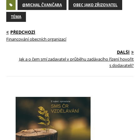
@MICHAL ČVANČARA
OBEC JAKO ZŘIZOVATEL
TÉMA
PŘEDCHOZÍ
Financování obecních organizací
DALŠÍ
Jak a o čem smí zadavatel v průběhu zadávacího řízení hovořit
s dodavateli?